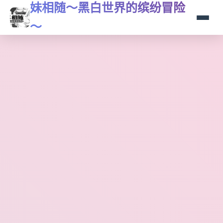
妹相随～黑白世界的缤纷冒险
～