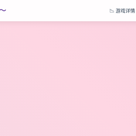
～
📉 游戏详情