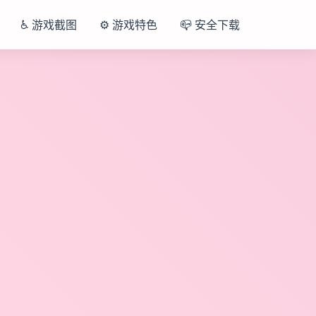
♿ 游戏截图
⚙️ 游戏特色
📪 安全下载