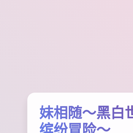
妹相随～黑白
缤纷冒险～