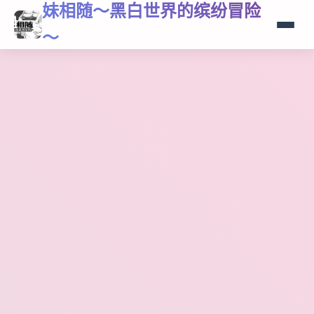
妹相随～黑白世界的缤纷冒险
～