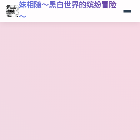
妹相随～黑白世界的缤纷冒险
～